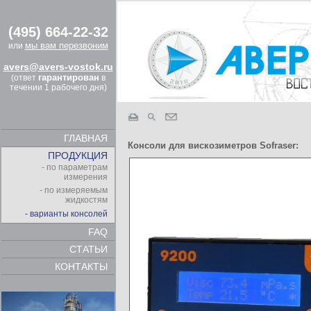
(495) 664-22-32
мы вам перезвоним
или
avers@avers-vostok.ru
гарантирован
(ответ
в
течении 1 рабочего дня)
ГЛАВНАЯ
Консоли для вискозиметров Sofraser:
ПРОДУКЦИЯ
- по параметрам
измерения
- по измеряемым
жидкостям
- варианты консолей
FAQ
СТАТЬИ
КОНТАКТЫ