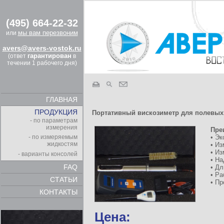
(495) 664-22-32
мы вам перезвоним
или
avers@avers-vostok.ru
гарантирован
(ответ
в
течении 1 рабочего дня)
ГЛАВНАЯ
ПРОДУКЦИЯ
Портативный вискозиметр для полевых
- по параметрам
измерения
Пре
• Э
- по измеряемым
жидкостям
• И
• Из
- варианты консолей
• Н
FAQ
• Д
• Ра
СТАТЬИ
• Пр
КОНТАКТЫ
Цена: